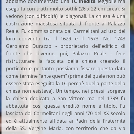
abbiamo documentato una
TC inedita
leggibile ma
eseguita con tratti molto sottili (26 x 22 cm circa). Si
vedono (con difficoltà) le diagonali. La chiesa è una
costruzione maestosa situata di fronte al Palazzo
Reale. Fu commissionata dai Carmelitani ad uso del
loro convento tra il 1629 e il 1673. Nel 1743
Gerolamo Durazzo - proprietario dell'edificio di
fronte che divenne, poi, Palazzo Reale - fece
ristrutturare la facciata della chiesa creando il
porticato e pertanto possiamo fissare questa data
come termine "ante quem" (prima del quale non può
essere stata eseguita la TC perchè quella parte della
chiesa non esisteva). Un tempo, nei pressi, sorgeva
la chiesa dedicata a San Vittore ma nel 1799 fu
abbattuta, così questa ereditò nome e titolo. Fu
lasciata dai Carmelitani negli anni '70 del XX secolo
ed è attualmente affidata ai Padri della Fraternità
della SS. Vergine Maria, con territorio che da via