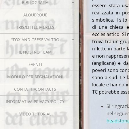
BIBLIOGRAFIA
essere stata us
realizzata in p
ALQUERQUE
simbolica. Il sit
di una chiesa e
TRIS/LITTLE MERELS
ecclesiastico. Si 
"FOX AND GEESE"/ALTRO
trova tra un grup
riflette in parte 
IL NOSTRO TEAM
e non rappresent
(anglicana) e d
EVENTI
poveri sono con
MODULO PER SEGNALAZIONI
sono a sud. Le l
locale e hanno i
CONTATTI/CONTACTS
TC potrebbe esser
INFORMATIVA PRIVACY/POLICY
Si ringraz
nel segue
VIDEO TUTORIAL
headstone