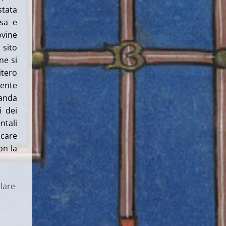
stata
rsa e
ovine
 sito
ne si
itero
tente
landa
i dei
ntali
lcare
on la
lare