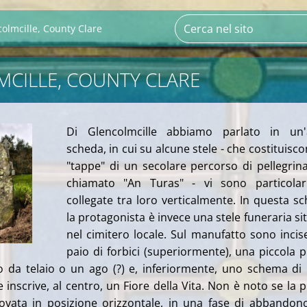
olmcille, County Clare
CILLE, COUNTY CLARE
Di Glencolmcille abbiamo parlato in un'a
scheda, in cui su alcune stele - che costituisco
"tappe" di un secolare percorso di pellegrin
chiamato "An Turas" - vi sono particolar
collegate tra loro verticalmente. In questa s
la protagonista è invece una stele funeraria si
nel cimitero locale. Sul manufatto sono incis
paio di forbici (superiormente), una piccola p
o da telaio o un ago (?) e, inferiormente, uno schema di
inscrive, al centro, un Fiore della Vita. Non è noto se la p
rovata in posizione orizzontale, in una fase di abbandon