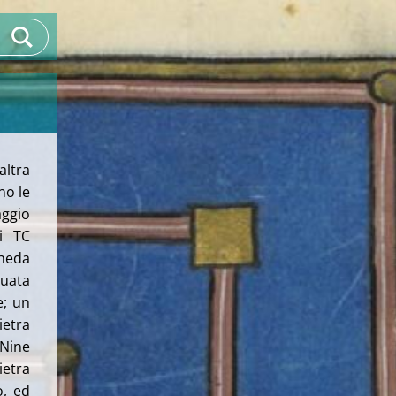
ltra
no le
aggio
i TC
cheda
tuata
e; un
ietra
 Nine
ietra
o, ed