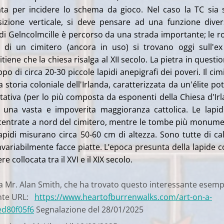
ata per incidere lo schema da gioco. Nel caso la TC sia 
osizione verticale, si deve pensare ad una funzione dive
o di Gelncolmcille è percorso da una strada importante; le r
 di un cimitero (ancora in uso) si trovano oggi sull'ex
ritiene che la chiesa risalga al XII secolo. La pietra in questio
po di circa 20-30 piccole lapidi anepigrafi dei poveri. Il cim
la storia coloniale dell'Irlanda, caratterizzata da un'élite po
ativa (per lo più composta da esponenti della Chiesa d'Ir
a una vasta e impoverita maggioranza cattolica. Le lapid
centrate a nord del cimitero, mentre le tombe più monume
apidi misurano circa 50-60 cm di altezza. Sono tutte di ca
nvariabilmente facce piatte. L’epoca presunta della lapide c
e collocata tra il XVI e il XIX secolo.
ia Mr. Alan Smith, che ha trovato questo interessante esemp
nte URL:
https://www.heartofburrenwalks.com/art-on-a-
d80f05f6
Segnalazione del 28/01/2025