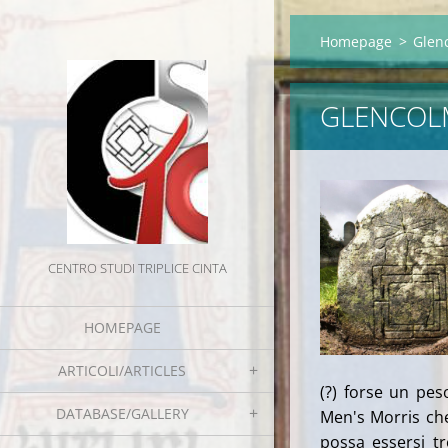
Homepage
>
Glenc
GLENCOLM
CENTRO STUDI TRIPLICE CINTA
HOMEPAGE
ARTICOLI/ARTICLES
(?) forse un pes
DATABASE/GALLERY
Men's Morris che 
possa essersi t