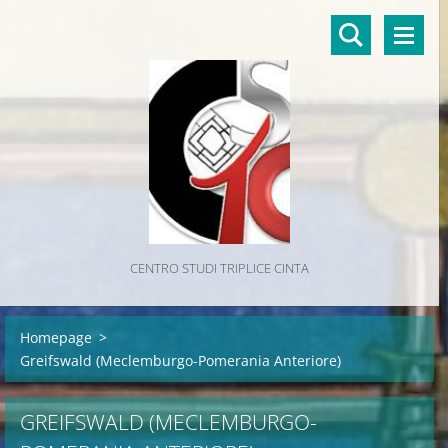
CENTRO STUDI TRIPLICE CINTA
Homepage
>
Greifswald (Meclemburgo-Pomerania Anteriore)
GREIFSWALD (MECLEMBURGO-