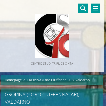
CENTRO STUDI TRIPLICE CINTA
Homepage
>
GROPINA (Loro Ciuffenna, AR), Valdarno
GROPINA (LORO CIUFFENNA, AR),
VALDARNO