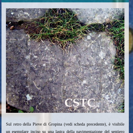
Sul retro della Pieve di Gropina (vedi scheda precedente), è visibile
un esemplare inciso su una lastra della pavimentazione del sentiero