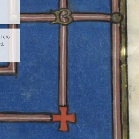
i e/o
ti.