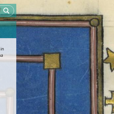
 in
na