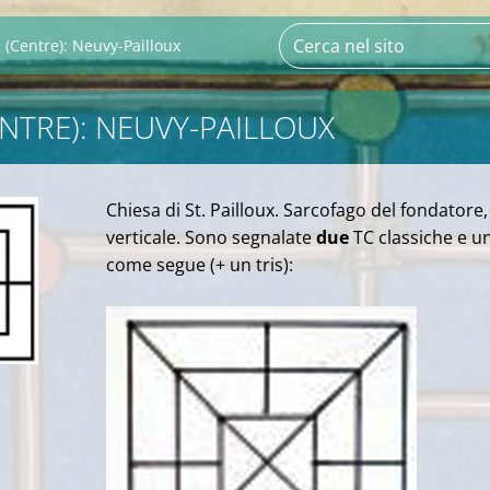
 (Centre): Neuvy-Pailloux
ENTRE): NEUVY-PAILLOUX
Chiesa di St. Pailloux. Sarcofago del fondatore,
verticale. Sono segnalate
due
TC classiche e u
come segue (+ un tris):