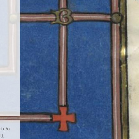
i e/o
ti.