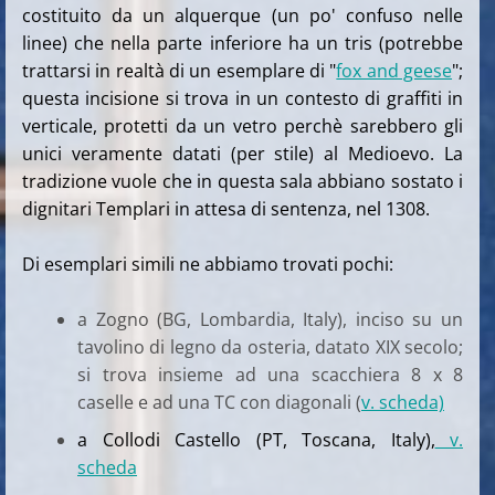
costituito da un alquerque (un po' confuso nelle
linee) che nella parte inferiore ha un tris (potrebbe
trattarsi in realtà di un esemplare di "
fox and geese
";
questa incisione si trova in un contesto di graffiti in
verticale, protetti da un vetro perchè sarebbero gli
unici veramente datati (per stile) al Medioevo. La
tradizione vuole che in questa sala abbiano sostato i
dignitari Templari in attesa di sentenza, nel 1308.
Di esemplari simili ne abbiamo trovati pochi:
a Zogno (BG, Lombardia, Italy), inciso su un
tavolino di legno da osteria, datato XIX secolo;
si trova insieme ad una scacchiera 8 x 8
caselle e ad una TC con diagonali (
v. scheda)
a Collodi Castello (PT, Toscana, Italy),
v.
scheda