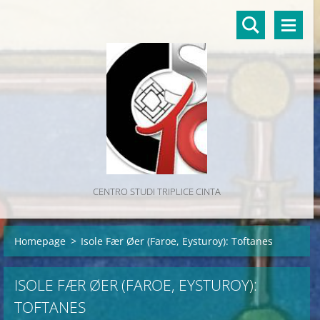
CENTRO STUDI TRIPLICE CINTA
Homepage
>
Isole Fær Øer (Faroe, Eysturoy): Toftanes
ISOLE FÆR ØER (FAROE, EYSTUROY):
TOFTANES