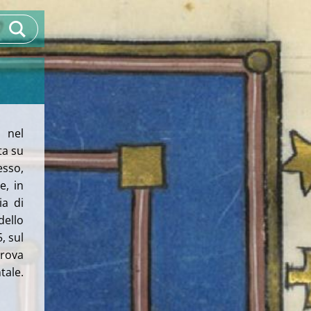
 nel
ta su
esso,
e, in
ia di
dello
, sul
trova
tale.