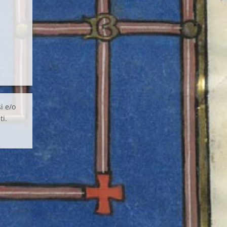
i e/o
ti.