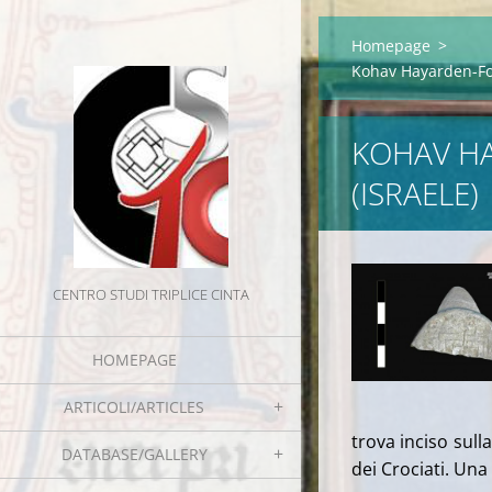
Homepage
>
Kohav Hayarden-Fort
KOHAV HA
(ISRAELE)
CENTRO STUDI TRIPLICE CINTA
HOMEPAGE
ARTICOLI/ARTICLES
trova inciso sull
DATABASE/GALLERY
dei Crociati. Una