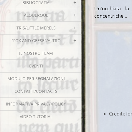
BIBLIOGRAFIA
Un'occhiata la
ALQUERQUE
concentriche..
.
TRIS/LITTLE MERELS
"FOX AND GEESE"/ALTRO
IL NOSTRO TEAM
EVENTI
MODULO PER SEGNALAZIONI
CONTATTI/CONTACTS
INFORMATIVA PRIVACY/POLICY
Crediti: f
VIDEO TUTORIAL