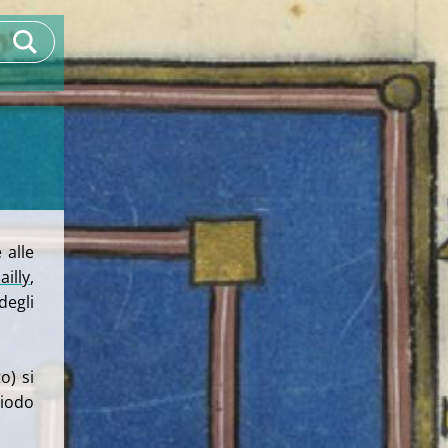
 alle
ailly
,
egli
o) si
riodo