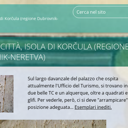
a di Korčula (regione Dubrovnik-
CITTÀ, ISOLA DI KORČULA (REGION
K-NERETVA)
Sul largo davanzale del palazzo che ospita
attualmente l'Ufficio del Turismo, si trovano in
due belle TC e un alquerque, oltre a quadrati e 
glifi. Per vederle, però, ci si deve "arrampicare"
posizione adeguata...
Esemplari inediti.