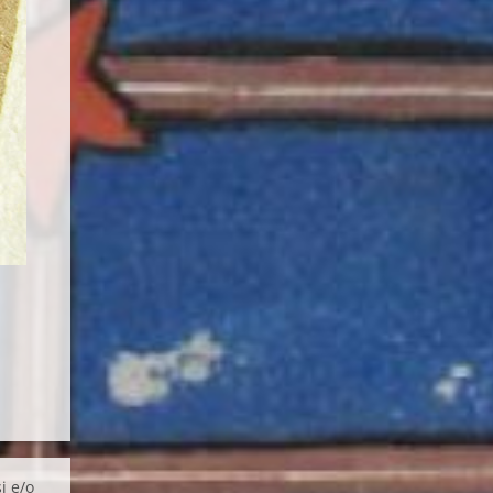
i e/o