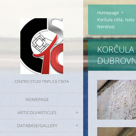
Homepage
>
Korčula città, Isol
Neretva)
KORČULA 
DUBROVNI
CENTRO STUDI TRIPLICE CINTA
HOMEPAGE
ARTICOLI/ARTICLES
DATABASE/GALLERY