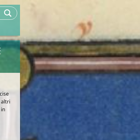
E
cise
altri
 in