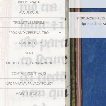
BIBLIOGRAFIA
ALQUERQUE
© 2013-2026 Tutti i
TRIS/LITTLE MERELS
riprodotti senza 
"FOX AND GEESE"/ALTRO
IL NOSTRO TEAM
EVENTI
MODULO PER SEGNALAZIONI
CONTATTI/CONTACTS
INFORMATIVA PRIVACY/POLICY
VIDEO TUTORIAL