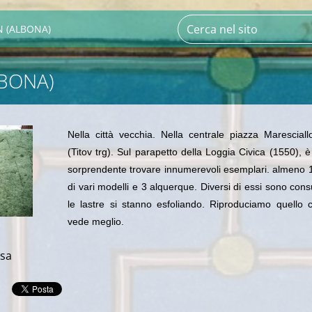
N (ALBONA)
LBONA)
Nella città vecchia. Nella centrale piazza Maresciall
(Titov trg). Sul parapetto della Loggia Civica (1550
), è
sorprendente trovare innumerevoli esemplari. almeno
di vari modelli e 3 alquerque. Diversi di essi sono cons
le lastre si stanno esfoliando. Riproduciamo quello 
vede meglio.
isa