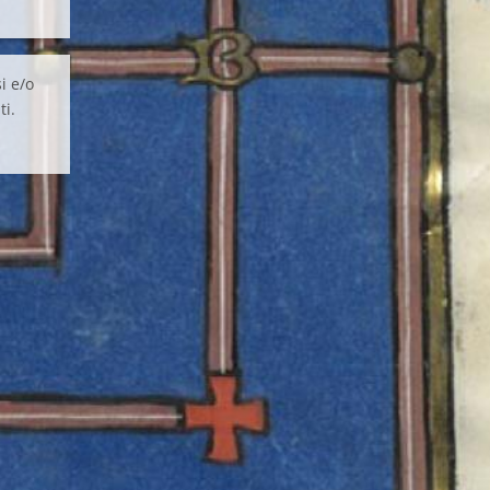
i e/o
ti.