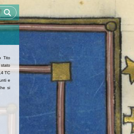
o Tito
 stato
 14 TC
unti e
che si