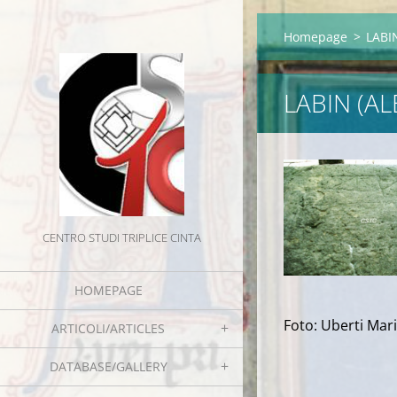
Homepage
>
LABI
LABIN (A
CENTRO STUDI TRIPLICE CINTA
HOMEPAGE
Foto: Uberti Mar
ARTICOLI/ARTICLES
DATABASE/GALLERY