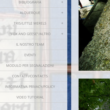
BIBLIOGRAFIA
ALQUERQUE
TRIS/LITTLE MERELS
"FOX AND GEESE"/ALTRO
IL NOSTRO TEAM
EVENTI
MODULO PER SEGNALAZIONI
CONTATTI/CONTACTS
INFORMATIVA PRIVACY/POLICY
VIDEO TUTORIAL