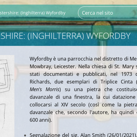
stershire: (Inghilterra) Wyfordby
RSHIRE: (INGHILTERRA) WYFORDBY
Wyfordby è una parrocchia nel distretto di Me
Mowbray, Leicester.
Nella chiesa di St. Mary
stati documentati e pubblicati, nel 1973 
Richards, due esemplari di Triplice Cinta 
Men's Morris
) su una pietra che costituis
davanzale di una finestra, la cui datazion
collocarsi al XIV secolo (così come la pietr
davanzale che, secondo l'autore, ha quindi 
600 anni).
Segnalazione del sig. Alan Smith (26/01/2021)