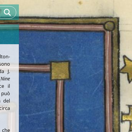
lton-
 sono
da J.
(
Nine
ce il
e può
a del
circa
, che