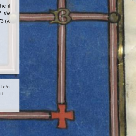
he il
f the
3 (v.
i e/o
ti.