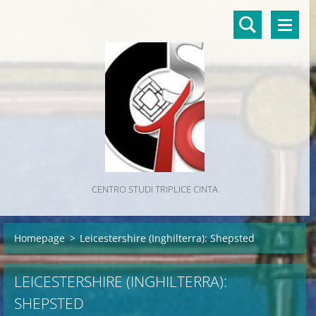
CENTRO STUDI TRIPLICE CINTA
Homepage
>
Leicestershire (Inghilterra): Shepsted
LEICESTERSHIRE (INGHILTERRA):
SHEPSTED