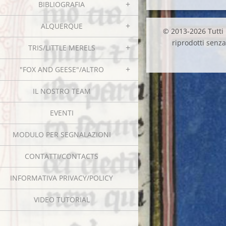
BIBLIOGRAFIA
ALQUERQUE
© 2013-2026 Tutti i
riprodotti senza 
TRIS/LITTLE MERELS
"FOX AND GEESE"/ALTRO
IL NOSTRO TEAM
EVENTI
MODULO PER SEGNALAZIONI
CONTATTI/CONTACTS
INFORMATIVA PRIVACY/POLICY
VIDEO TUTORIAL