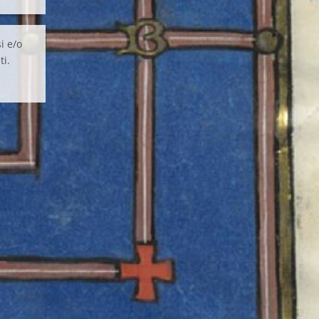
i e/o
ti.