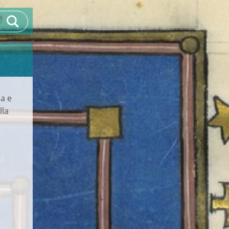
a e
lla