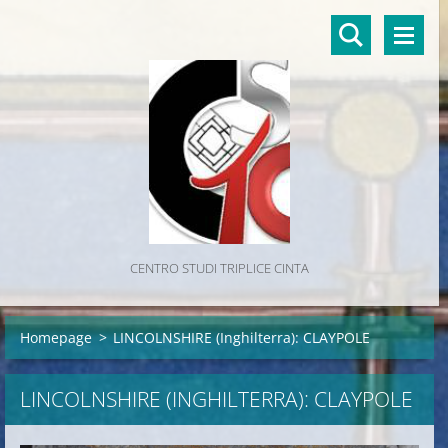
CENTRO STUDI TRIPLICE CINTA
Homepage
>
LINCOLNSHIRE (Inghilterra): CLAYPOLE
LINCOLNSHIRE (INGHILTERRA): CLAYPOLE