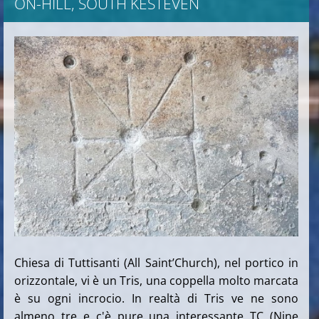
ON-HILL, SOUTH KESTEVEN
Chiesa di Tuttisanti (All Saint’Church), nel portico in
orizzontale, vi è un Tris, una coppella molto marcata
è su ogni incrocio. In realtà di Tris ve ne sono
almeno tre e c'è pure una interessante TC (Nine