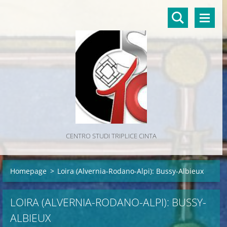
CENTRO STUDI TRIPLICE CINTA
Homepage
>
Loira (Alvernia-Rodano-Alpi): Bussy-Albieux
LOIRA (ALVERNIA-RODANO-ALPI): BUSSY-
ALBIEUX