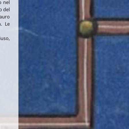
o nel
o del
tauro
.
Le
iuso,