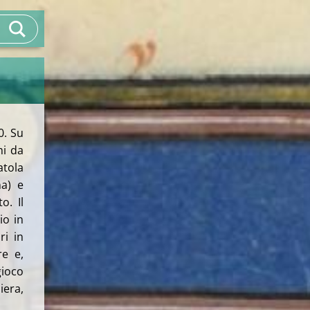
0. Su
mi da
tola
a) e
o. Il
io in
ri in
re e,
gioco
iera,