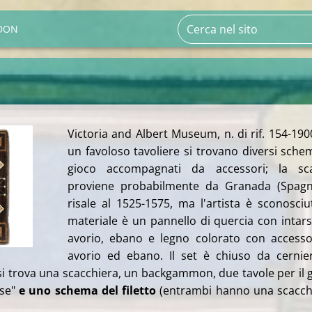
DON
Victoria and Albert Museum, n. di rif. 154-190
un favoloso tavoliere si trovano diversi sche
gioco accompagnati da accessori; la sca
proviene probabilmente da Granada (Spagn
risale al 1525-1575, ma l'artista è sconosciut
materiale è un pannello di quercia con intars
avorio, ebano e legno colorato con accesso
avorio ed ebano. Il set è chiuso da cernie
si trova una scacchiera, un backgammon, due tavole per il 
ese"
e uno schema del filetto
(entrambi hanno una scacch
.