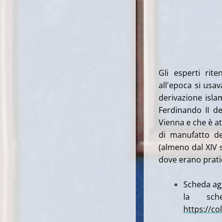
Gli esperti rit
all'epoca si usa
derivazione isla
Ferdinando II de
Vienna e che è at
di manufatto de
(almeno dal XIV 
dove erano pratic
Scheda agg
la sch
https://c