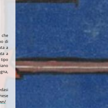
e che
no di
uta a
ata a
 tipo
liano
agna,
edasi
ese
wn/