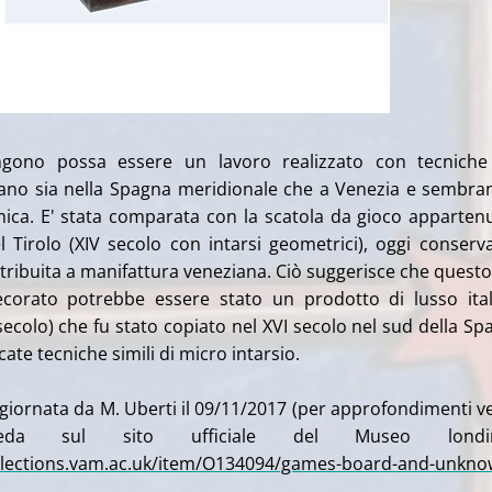
engono possa essere un lavoro realizzato con tecnich
vano sia nella Spagna meridionale che a Venezia e sembra
mica. E' stata comparata con la scatola da gioco apparten
l Tirolo (XIV secolo con intarsi geometrici), oggi conserv
tribuita a
manifattura veneziana. Ciò suggerisce che questo
corato potrebbe essere stato un prodotto di lusso ita
secolo) che fu stato copiato nel XVI secolo nel sud della Sp
ate tecniche simili di micro intarsio.
iornata da M. Uberti il 09/11/2017 (per approfondimenti v
eda sul sito ufficiale del Museo londin
ollections.vam.ac.uk/item/O134094/games-board-and-unkno