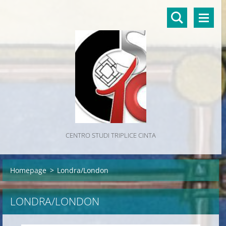
CENTRO STUDI TRIPLICE CINTA
Homepage
>
Londra/London
LONDRA/LONDON