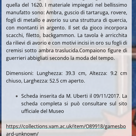
quella del 1620.
I materiale impiegati nel bellissimo
manufatto sono: Ambra, guscio di tartaruga, rovere,
fogli di metallo e avorio su una struttura di quercia,
con montanti in argento
. Il set da gioco incorpora
scacchi, filetto, backgammon
.
La tavola è arricchita
da rilievi di avorio e con motivi incisi in oro su fogli di
cremisi sotto ambra traslucida.Compaiono figure di
guerrieri abbigliati secondo la moda del tempo.
Dimensioni: Lunghezza: 39.3 cm, Altezza: 9.2 cm
chiuso, Larghezza: 52.5 cm aperto.
Scheda inserita da M. Uberti il 09/11/2017. La
scheda completa si può consultare sul sito
ufficiale del Museo
https://collections.vam.ac.uk/item/O89918/gamesbo
ard-unknown/