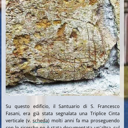
Su questo edificio, il Santuario di S. Francesco
Fasani, era già stata segnalata una Triplice Cinta
verticale (v.
scheda
) molti anni fa ma proseguendo
con le ricerche ne è stata documentata un'altra,
sul