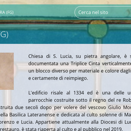
RA (FG)
FG)
Chiesa di S. Lucia, su pietra angolare, è 
documentata una Triplice Cinta verticalment
un blocco diverso per materiale e colore dagli 
e certamente di reimpiego.
L'edificio risale al 1334 ed è una delle u
parrocchie costruite sotto il regno del re Ro
ostruita due secoli dopo per volere del vescovo Giulio M
della Basilica Lateranense e dedicata al culto solenne di Ma
Lorenzo e Lucia. Appartiene attualmente alla Diocesi di Lu
restauro, è stata riaperta al culto e al pubblico nel 2019.