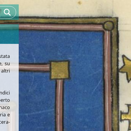
stata
e, su
altri
ndici
berto
onaco
ria e
cera-