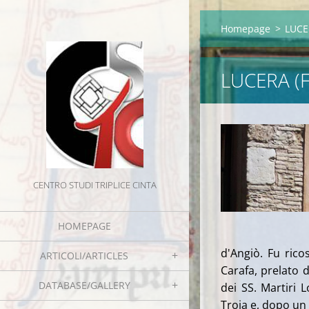
Homepage
>
LUCE
LUCERA (
CENTRO STUDI TRIPLICE CINTA
HOMEPAGE
d'Angiò. Fu ric
ARTICOLI/ARTICLES
Carafa, prelato 
DATABASE/GALLERY
dei SS. Martiri 
Troia e, dopo un 