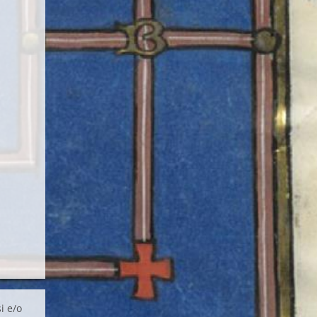
i e/o