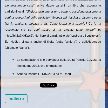
aie antistanti le case
", scrive Mauro Lanzi in un libro che racconta le
tradizioni locali. "
Si giocava in due, a turno ognuno posizionava la propria
pedina (coperchini delle bottiglie). Vinceva chi riusciva a disporne tre in
fila. In pratica si giocava a tris! Come facciamo a saperlo? Ce lo ha
raccontato chi su quel sasso ci ha giocato tanto tempo!
" (v.
https://bit.ly/3XkKwc6
). Nel libro di Lanzi, intitolato "Lustrola e i Lustrolesi",
Ed. Nuèter, si parla anche di filetto (detto "schiera") e dell'Alquerque
(chiamato "dama").
La segnalazione ci è pervenuta dalla sig.ra Patrizia Calzolari a
fine giugno 2023, che ringraziamo
Scheda inserita il 11/07/2023 da M. Uberti
Indietro