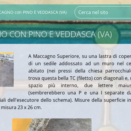
AGNO con PINO E VEDDASCA (VA)
 CON PINO E VEDDASCA (VA)
A Maccagno Superiore, su una lastra di cope
di un sedile addossato ad un muro nel ce
abitato (nei pressi della chiesa parrocchial
trova questa bella TC (filetto) con diagonali e, 
spazio più interno, due lettere maius
(sembrerebbero una P e una I separate d
iali dell'esecutore dello schema). Misure della superficie in
 misura 23 x 26 cm.