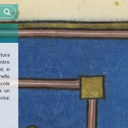
rtura
ntro
e) si
nello
cole
a un
cisa: