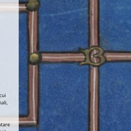
cui
ali,
ntare