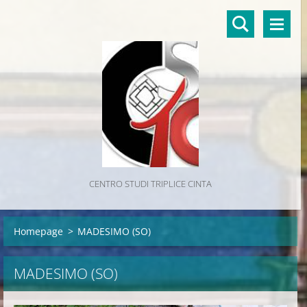
CENTRO STUDI TRIPLICE CINTA
Homepage
>
MADESIMO (SO)
MADESIMO (SO)