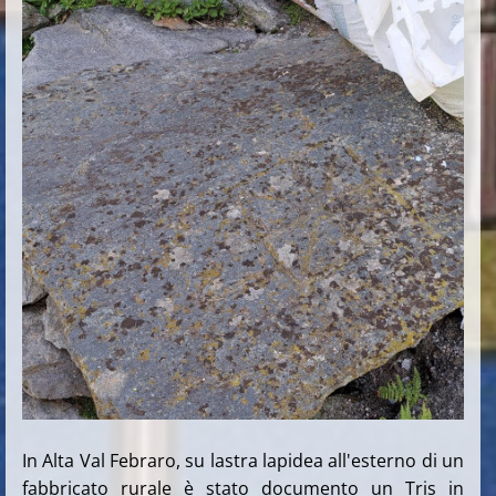
In Alta Val Febraro, su lastra lapidea all'esterno di un
fabbricato rurale è stato documento un Tris in