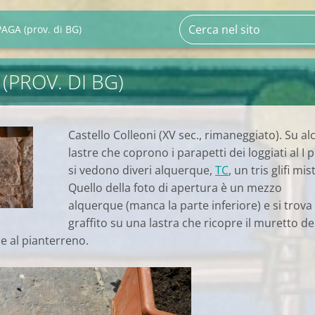
AGA (prov. di BG)
(PROV. DI BG)
Castello Colleoni (XV sec., rimaneggiato). Su a
lastre che coprono i parapetti dei loggiati al I 
si vedono diveri alquerque,
TC
, un tris glifi mist
Quello della foto di apertura è un mezzo
alquerque (manca la parte inferiore) e si trova
graffito su una lastra che ricopre il muretto de
e al pianterreno.