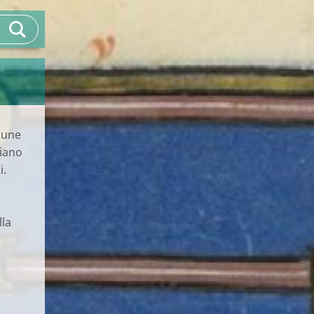
lcune
piano
i.
lla