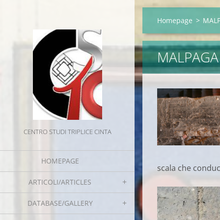
Homepage
>
MALP
MALPAGA 
CENTRO STUDI TRIPLICE CINTA
HOMEPAGE
scala che conduc
ARTICOLI/ARTICLES
DATABASE/GALLERY