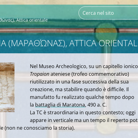
ας), Attica orientale
 (ΜΑΡΑΘΏΝΑΣ), ATTICA ORIENTAL
Nel Museo Archeologico, su un capitello ionico
Tropaion
ateniese (trofeo commemorativo)
riutilizzato in
una fase successiva
della sua
creazione, ma stabilire quando è difficile. Il
manufatto fu realizzato qualche tempo dopo
la
battaglia di Maratona
, 490
a. C
.
La TC è straordinaria in questo contesto; oggi
appare in verticale ma un tempo il reperto po
le (non ne conosciamo la storia).