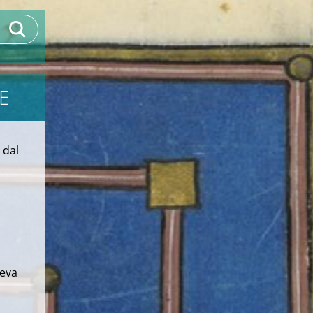
E
dal
teva