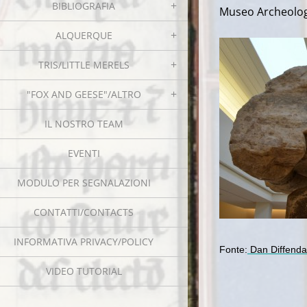
BIBLIOGRAFIA
Museo Archeolog
ALQUERQUE
TRIS/LITTLE MERELS
"FOX AND GEESE"/ALTRO
IL NOSTRO TEAM
EVENTI
MODULO PER SEGNALAZIONI
CONTATTI/CONTACTS
INFORMATIVA PRIVACY/POLICY
Fonte:
Dan Diffenda
VIDEO TUTORIAL