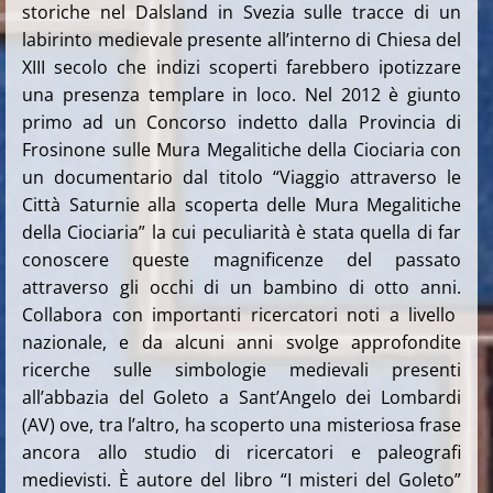
storiche nel Dalsland in Svezia sulle tracce di un
labirinto medievale presente all’interno di Chiesa del
XIII secolo che indizi scoperti farebbero ipotizzare
una presenza templare in loco.
Nel 2012 è giunto
primo ad un Concorso indetto dalla Provincia di
Frosinone sulle Mura Megalitiche della Ciociaria con
un documentario dal titolo “Viaggio attraverso le
Città Saturnie alla scoperta delle Mura Megalitiche
della Ciociaria” la cui peculiarità è stata quella di far
conoscere queste magnificenze del passato
attraverso gli occhi di un bambino di otto anni.
Collabora con importanti ricercatori noti a livello
nazionale, e da alcuni anni svolge approfondite
ricerche sulle simbologie medievali presenti
all’abbazia del Goleto a Sant’Angelo dei Lombardi
(AV) ove, tra l’altro, ha scoperto una misteriosa frase
ancora allo studio di ricercatori e paleografi
medievisti.
È autore del libro “I misteri del Goleto”