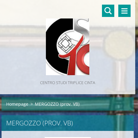
CENTRO STUDI TRIPLICE CINTA
Homepage
>
MERGOZZO (prov. VB)
MERGOZZO (PROV. VB)