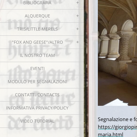
BIBLIOGRAFIA
ALQUERQUE
TRIS/LITTLE MERELS
"FOX AND GEESE"/ALTRO
IL NOSTRO TEAM
EVENTI
MODULO PER SEGNALAZIONI
CONTATTI/CONTACTS
INFORMATIVA PRIVACY/POLICY
Segnalazione e fo
VIDEO TUTORIAL
https://giorgiopi
maria.html