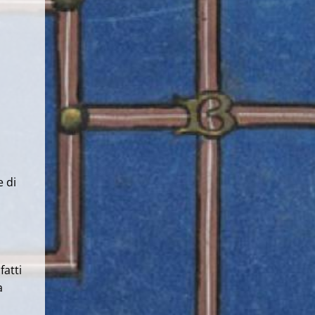
e di
fatti
a