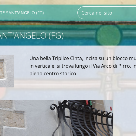
E SANT'ANGELO (FG)
NT'ANGELO (FG)
Una bella Triplice Cinta, incisa su un blocco m
in verticale, si trova lungo il Via Arco di Pirro, i
pieno centro storico.