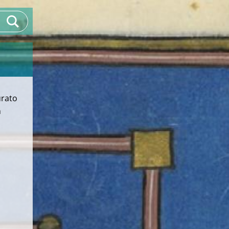
urato
n