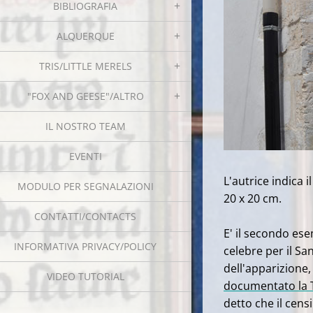
BIBLIOGRAFIA
ALQUERQUE
TRIS/LITTLE MERELS
"FOX AND GEESE"/ALTRO
IL NOSTRO TEAM
EVENTI
L'autrice indica 
MODULO PER SEGNALAZIONI
20 x 20 cm.
CONTATTI/CONTACTS
E' il secondo ese
INFORMATIVA PRIVACY/POLICY
celebre per il Sa
dell'apparizione,
VIDEO TUTORIAL
documentato la 
detto che il cens