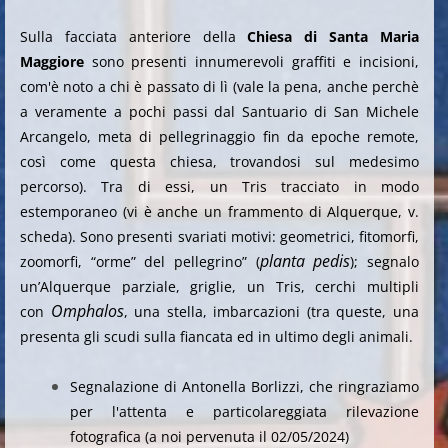
Sulla facciata anteriore della
Chiesa di Santa Maria
Maggiore
sono presenti innumerevoli graffiti e incisioni,
com'è noto a chi è passato di lì (vale la pena, anche perchè
a veramente a pochi passi dal Santuario di San Michele
Arcangelo, meta di pellegrinaggio fin da epoche remote,
così come questa chiesa, trovandosi sul medesimo
percorso). Tra di essi, un Tris tracciato in modo
estemporaneo (vi è anche un frammento di Alquerque, v.
scheda). Sono presenti svariati motivi: geometrici, fitomorfi,
planta pedis
zoomorfi, “orme” del pellegrino” (
);
segnalo
un’Alquerque parziale, griglie, un
Tris, cerchi multipli
Omphalos
con
, una stella, imbarcazioni (tra queste, una
presenta gli scudi sulla fiancata ed in ultimo degli animali.
Segnalazione di Antonella Borlizzi, che ringraziamo
per l'attenta e particolareggiata rilevazione
fotografica (a noi pervenuta il 02/05/2024)