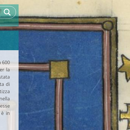
a 600
er la
stata
ta di
tizza
nella
tesse
 è in