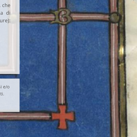
, che
a di
re):
i e/o
ti.