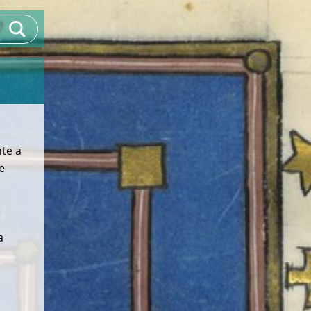
nte a
re
a