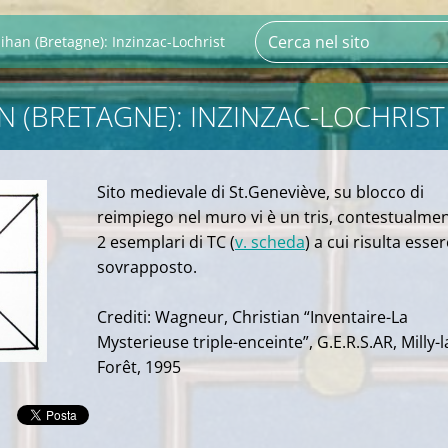
han (Bretagne): Inzinzac-Lochrist
 (BRETAGNE): INZINZAC-LOCHRIST
Sito medievale di St.Geneviève, su blocco di
reimpiego nel muro vi è un tris, contestualme
2 esemplari di TC (
v. scheda
) a cui risulta esse
sovrapposto.
Crediti: Wagneur, Christian “Inventaire-La
Mysterieuse triple-enceinte”, G.E.R.S.AR, Milly-l
Forêt, 1995