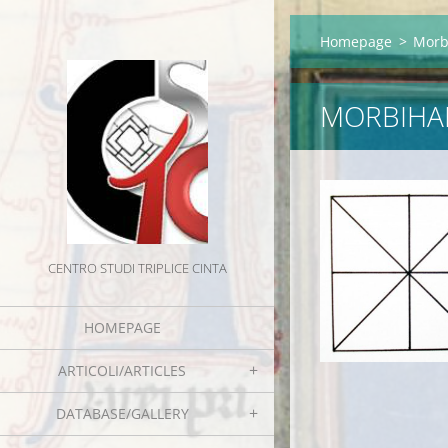
Homepage
>
Morbi
MORBIHAN
CENTRO STUDI TRIPLICE CINTA
HOMEPAGE
ARTICOLI/ARTICLES
DATABASE/GALLERY