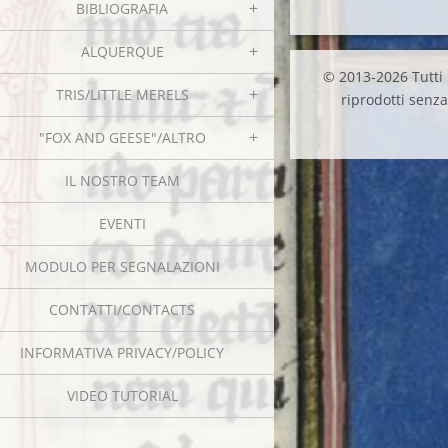
BIBLIOGRAFIA
ALQUERQUE
© 2013-2026 Tutti i
TRIS/LITTLE MERELS
riprodotti senza 
"FOX AND GEESE"/ALTRO
IL NOSTRO TEAM
EVENTI
MODULO PER SEGNALAZIONI
CONTATTI/CONTACTS
INFORMATIVA PRIVACY/POLICY
VIDEO TUTORIAL