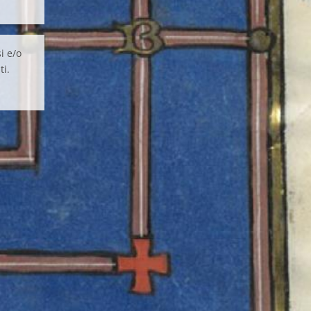
i e/o
ti.