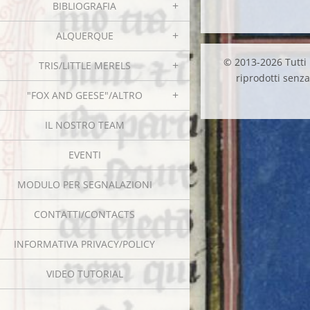
BIBLIOGRAFIA
ALQUERQUE
© 2013-2026 Tutti i
TRIS/LITTLE MERELS
riprodotti senza 
"FOX AND GEESE"/ALTRO
IL NOSTRO TEAM
EVENTI
MODULO PER SEGNALAZIONI
CONTATTI/CONTACTS
INFORMATIVA PRIVACY/POLICY
VIDEO TUTORIAL