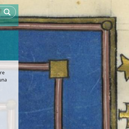
rre
 una