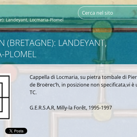
e): Landeyant, Locmaria-Plomel
 (BRETAGNE): LANDEYANT,
A-PLOMEL
Cappella di Locmaria, su pietra tombale di Pie
de Broërec’h, in posizione non specificata,vi è
TC.
G.E.R.S.A.R, Milly-la Forêt, 1995-1997