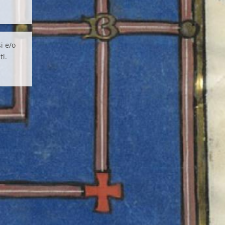
i e/o
ti.