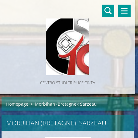
CENTRO STUDI TRIPLICE CINTA
Homepage
>
Morbihan (Bretagne): Sarzeau
MORBIHAN (BRETAGNE): SARZEAU