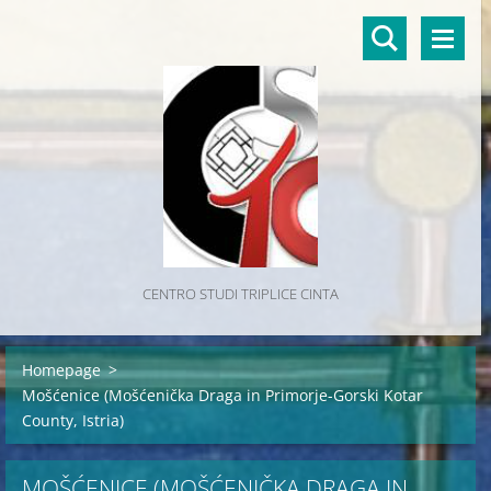
CENTRO STUDI TRIPLICE CINTA
Homepage
>
Mošćenice (Mošćenička Draga in Primorje-Gorski Kotar
County, Istria)
MOŠĆENICE (MOŠĆENIČKA DRAGA IN