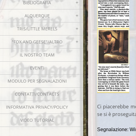
BIBLIOGRAFIA
ALQUERQUE
TRIS/LITTLE MERELS
"FOX AND GEESE"/ALTRO
IL NOSTRO TEAM
EVENTI
MODULO PER SEGNALAZIONI
CONTATTI/CONTACTS
Ci piacerebbe mo
INFORMATIVA PRIVACY/POLICY
se si è proseguita
VIDEO TUTORIAL
Segnalazione: Wi