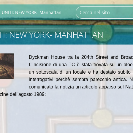
I UNITI: NEW YORK- Manhattan
ITI: NEW YORK- MANHATTAN
Dyckman House tra la 204th Street and Broa
L'incisione di una TC è stata trovata su un bloc
un sottoscala di un locale e ha destato subito 
interrogativi perchè sembra parecchio antica. 
comunicato la notizia un articolo apparso sul Nat
ine dell'agosto 1989: