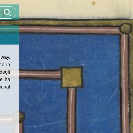
dway.
co in
degli
Ne ha
ional