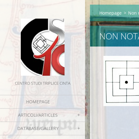
Homepage
>
Non 
NON NOT
CENTRO STUDI TRIPLICE CINTA
HOMEPAGE
ARTICOLI/ARTICLES
DATABASE/GALLERY