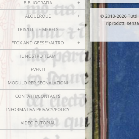
BIBLIOGRAFIA
ALQUERQUE
© 2013-2026 Tutti i
riprodotti senza 
TRIS/LITTLE MERELS
"FOX AND GEESE"/ALTRO
IL NOSTRO TEAM
EVENTI
MODULO PER SEGNALAZIONI
CONTATTI/CONTACTS
INFORMATIVA PRIVACY/POLICY
VIDEO TUTORIAL