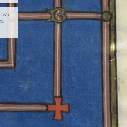
i e/o
ti.