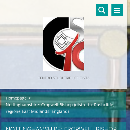
CENTRO STUDI TRIPLICE CINTA
Homepage
>
Nottinghamshire: Cropwell Bishop (distretto: Rushcliffe,
regione East Midlands, England)
NOTTINGHAMSHIRE: CROPWELL BISHOP