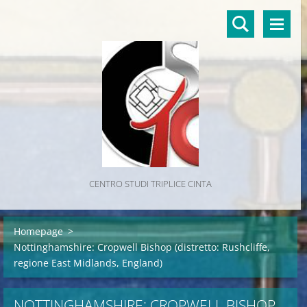
CENTRO STUDI TRIPLICE CINTA
Homepage
>
Nottinghamshire: Cropwell Bishop (distretto: Rushcliffe,
regione East Midlands, England)
NOTTINGHAMSHIRE: CROPWELL BISHOP