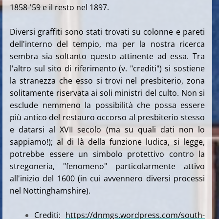
1858-'59 e il resto nel 1897.
Diversi graffiti sono stati trovati su colonne e pareti
dell'interno del tempio, ma per la nostra ricerca
sembra sia soltanto questo attinente ad essa. Tra
l'altro sul sito di riferimento (v. "crediti") si sostiene
la stranezza che esso si trovi nel presbiterio, zona
solitamente riservata ai soli ministri del culto. Non si
esclude nemmeno la possibilità che possa essere
più antico del restauro occorso al presbiterio stesso
e datarsi al XVII secolo (ma su quali dati non lo
sappiamo!); al di là della funzione ludica, si legge,
potrebbe essere un simbolo protettivo contro la
stregoneria, "fenomeno" particolarmente attivo
all'inizio del 1600 (in cui avvennero diversi processi
nel Nottinghamshire).
Crediti:
https://dnmgs.wordpress.com/south-