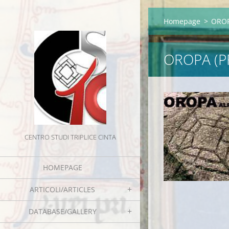
Homepage
>
OROPA
OROPA (PR
CENTRO STUDI TRIPLICE CINTA
HOMEPAGE
ARTICOLI/ARTICLES
DATABASE/GALLERY