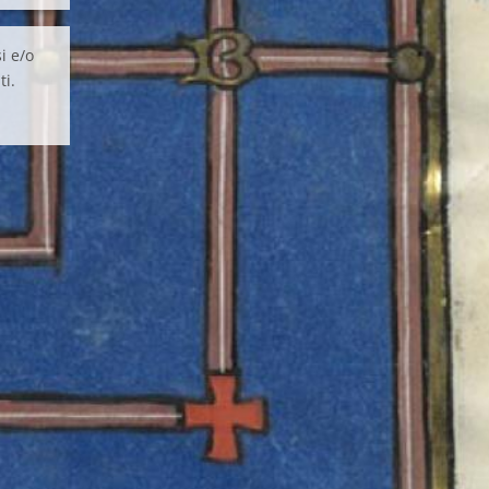
i e/o
ti.