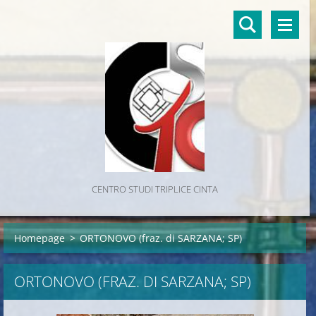
CENTRO STUDI TRIPLICE CINTA
Homepage
>
ORTONOVO (fraz. di SARZANA; SP)
ORTONOVO (FRAZ. DI SARZANA; SP)