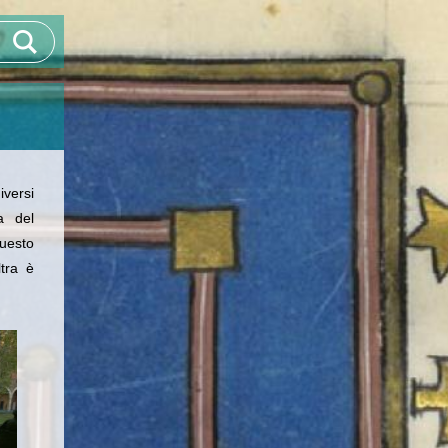
versi
a del
questo
ltra è