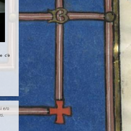
e c'è
i e/o
ti.