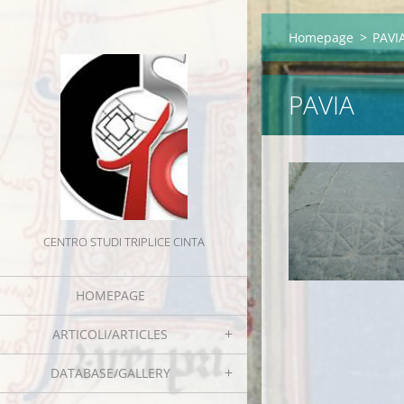
Homepage
>
PAVI
PAVIA
CENTRO STUDI TRIPLICE CINTA
HOMEPAGE
ARTICOLI/ARTICLES
DATABASE/GALLERY