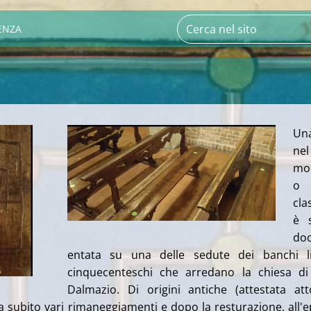
ENZA
Un
nel
mod
o
cla
è s
do
entata su una delle sedute dei banchi li
cinquecenteschi che arredano la chiesa di
Dalmazio. Di origini antiche (attestata at
 ha subito vari rimaneggiamenti e dopo la resturazione, all'