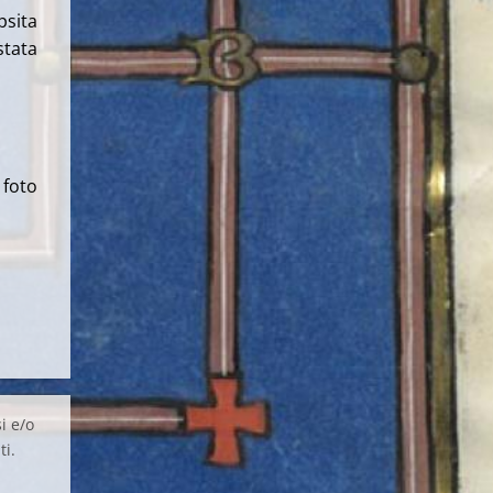
psita
stata
 foto
i e/o
ti.