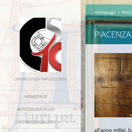
Homepage
>
PIAC
PIACENZA
CENTRO STUDI TRIPLICE CINTA
HOMEPAGE
ARTICOLI/ARTICLES
DATABASE/GALLERY
all'anno mIlle),