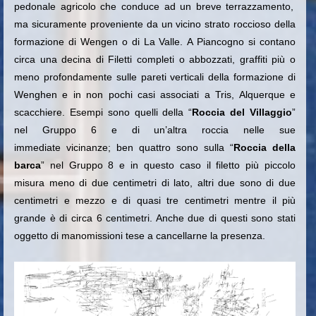
pedonale agricolo che conduce ad un breve terrazzamento,
ma sicuramente proveniente da un vicino strato
roccioso della
formazione di Wengen o di La Valle.
A Piancogno si contano
circa una decina di Filetti completi o abbozzati, graffiti più o
meno profondamente
sulle pareti verticali della formazione di
Wenghen e in non pochi casi associati a Tris, Alquerque e
scacchiere.
Esempi sono quelli della “
Roccia del Villaggio
”
nel Gruppo 6 e di un’altra roccia nelle sue
immediate
vicinanze; ben quattro sono s
ulla “
Roccia della
barca
” nel Gruppo 8 e in questo caso il
filetto più piccolo
misura meno di due centimetri di lato, altri due sono di due
centimetri e mezzo e di quasi
tre centimetri mentre il più
grande è di circa 6 centimetri.
Anche due di questi sono stati
oggetto di manomissioni tese a cancellarne la presenza.