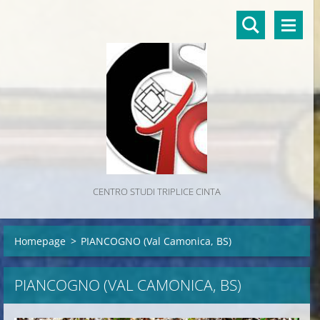
CENTRO STUDI TRIPLICE CINTA
Homepage
>
PIANCOGNO (Val Camonica, BS)
PIANCOGNO (VAL CAMONICA, BS)