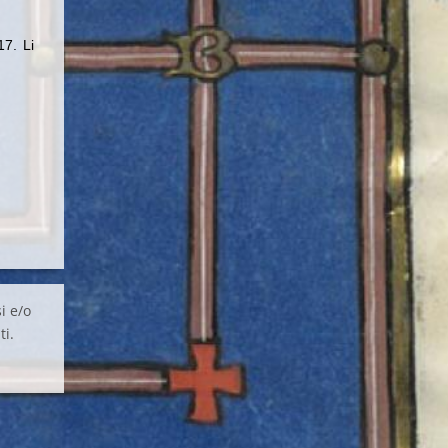
17. Li
i e/o
ti.