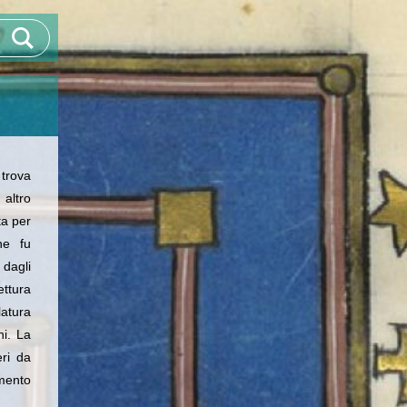
 trova
 altro
ta per
he fu
 dagli
ettura
atura
ni. La
ri da
omento