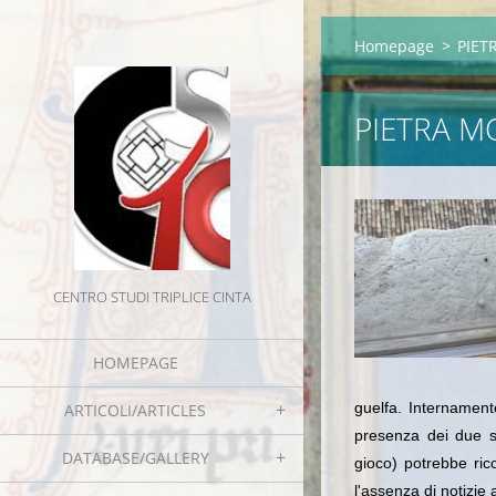
Homepage
>
PIET
PIETRA M
CENTRO STUDI TRIPLICE CINTA
HOMEPAGE
guelfa. Internament
ARTICOLI/ARTICLES
presenza dei due s
DATABASE/GALLERY
gioco) potrebbe ric
l'assenza di notizie 