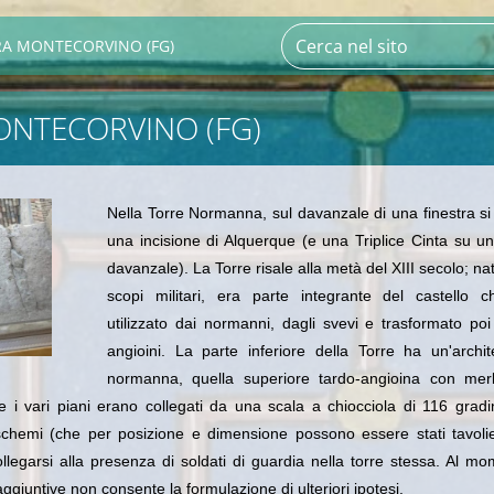
RA MONTECORVINO (FG)
ONTECORVINO (FG)
Nella Torre Normanna, sul davanzale di una finestra si
una incisione di Alquerque (e una Triplice Cinta su un
davanzale)
. La Torre risale alla metà del XIII secolo; na
scopi militari, era parte integrante del castello c
utilizzato dai normanni, dagli svevi e trasformato poi
angioini. La parte inferiore della Torre ha un'archit
normanna, quella superiore tardo-angioina con merl
e i vari piani erano collegati da una scala a chiocciola di 116 gradi
chemi (che per posizione e dimensione possono essere stati tavolie
ollegarsi alla presenza di soldati di guardia nella torre stessa. Al m
aggiuntive non consente la formulazione di ulteriori ipotesi.