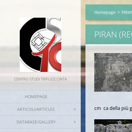
Homepage
>
PIRAN
PIRAN (R
CENTRO STUDI TRIPLICE CINTA
HOMEPAGE
cm ca della più 
ARTICOLI/ARTICLES
DATABASE/GALLERY