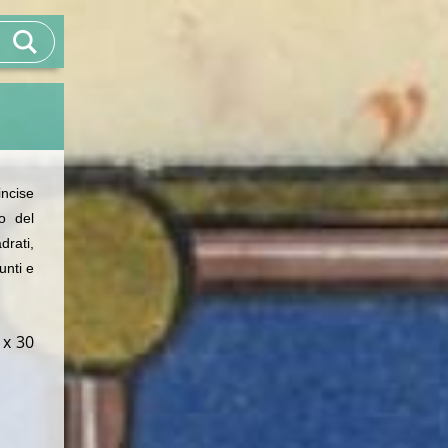
incise
lo del
drati,
unti e
 x 30