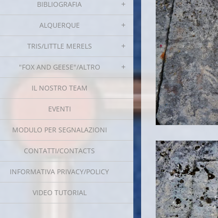
BIBLIOGRAFIA
ALQUERQUE
TRIS/LITTLE MERELS
"FOX AND GEESE"/ALTRO
IL NOSTRO TEAM
EVENTI
MODULO PER SEGNALAZIONI
CONTATTI/CONTACTS
INFORMATIVA PRIVACY/POLICY
VIDEO TUTORIAL