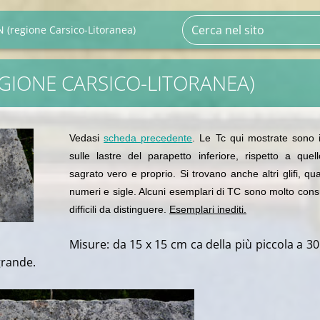
 (regione Carsico-Litoranea)
EGIONE CARSICO-LITORANEA)
Vedasi
scheda precedente
. Le Tc qui mostrate sono 
sulle lastre del parapetto inferiore, rispetto a quel
sagrato vero e proprio. Si trovano anche altri glifi, qua
numeri e sigle. Alcuni esemplari di TC sono molto cons
difficili da distinguere.
Esemplari inediti.
Misure: da 15 x 15 cm ca della più piccola a 30
grande.